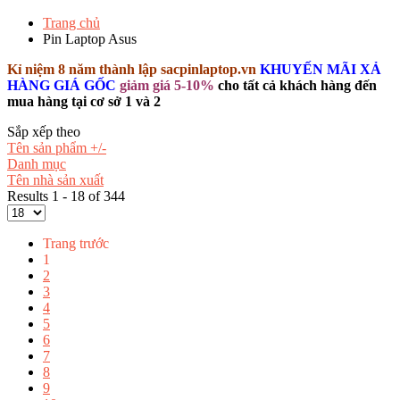
Trang chủ
Pin Laptop Asus
Kỉ niệm 8 năm thành lập sacpinlaptop.vn
KHUYẾN MÃI XẢ
HÀNG GIÁ GỐC
giảm giá 5-10%
cho tất cả khách hàng đến
mua hàng tại cơ sở 1 và 2
Sắp xếp theo
Tên sản phẩm +/-
Danh mục
Tên nhà sản xuất
Results 1 - 18 of 344
Trang trước
1
2
3
4
5
6
7
8
9