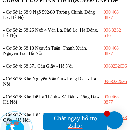
CÔNG TY CỔ PHẦN TIN HỌC 3000 LAPTOP
- Cơ Sở 1: Số 9 Ngõ 592/80 Trường Chinh, Đống
090 468
Đa, Hà Nội
8877
- Cơ Sở 2: Số 26 Ngõ 4 Văn La, Phú La, Hà Đông,
096 3232
Hà Nội
636
- Cơ Sở 3: Số 18 Nguyễn Tuân, Thanh Xuân,
090 468
Nguyễn Trãi, Hà Nội
8877
- Cơ Sở 4: Số 371 Cầu Giấy - Hà Nội
0963232636
- Cơ Sở 5: Kho Nguyễn Văn Cừ - Long Biên - Hà
0963232636
Nội
- Cơ Sở 6: Kho Đê La Thành - Xã Đàn - Đống Đa -
090 468
Hà Nội
8877
1
- Cơ Sở 7: Kho Hồ Tùng Mậu - Xuân Thủy - Cầu
Chát ngay hỗ trợ
0328668833
Giấy - Hà Nội
Zalo?