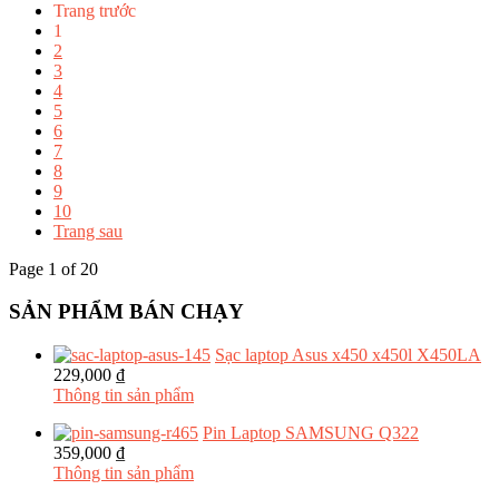
Trang trước
1
2
3
4
5
6
7
8
9
10
Trang sau
Page 1 of 20
SẢN PHẨM BÁN CHẠY
Sạc laptop Asus x450 x450l X450LA
229,000 ₫
Thông tin sản phẩm
Pin Laptop SAMSUNG Q322
359,000 ₫
Thông tin sản phẩm