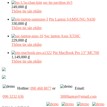
sạc hp pavilion dv5
249,000 ₫
Thông tin sản phẩm
Pin Laptop SAMSUNG N430
330,000 ₫
Thông tin sản phẩm
Sạc laptop Asus X550C
229,000 ₫
Thông tin sản phẩm
Pin MacBook Pro 13” MC700
1,149,000 ₫
Thông tin sản phẩm
Hotline:
090 468 8877
or
Email:
096 3232 636
3000laptop@gmail.com