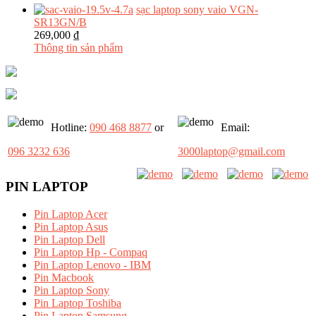
sạc laptop sony vaio VGN-
SR13GN/B
269,000 ₫
Thông tin sản phẩm
Hotline:
090 468 8877
or
Email:
096 3232 636
3000laptop@gmail.com
PIN LAPTOP
Pin Laptop Acer
Pin Laptop Asus
Pin Laptop Dell
Pin Laptop Hp - Compaq
Pin Laptop Lenovo - IBM
Pin Macbook
Pin Laptop Sony
Pin Laptop Toshiba
Pin Laptop Samsung