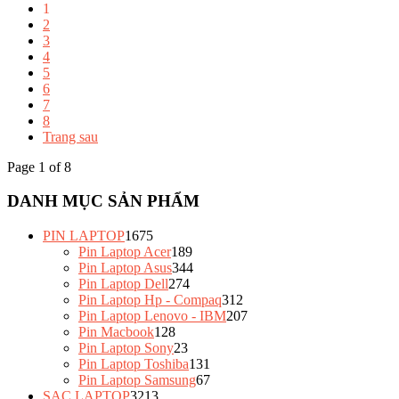
1
2
3
4
5
6
7
8
Trang sau
Page 1 of 8
DANH MỤC SẢN PHẨM
PIN LAPTOP
1675
Pin Laptop Acer
189
Pin Laptop Asus
344
Pin Laptop Dell
274
Pin Laptop Hp - Compaq
312
Pin Laptop Lenovo - IBM
207
Pin Macbook
128
Pin Laptop Sony
23
Pin Laptop Toshiba
131
Pin Laptop Samsung
67
SẠC LAPTOP
3213