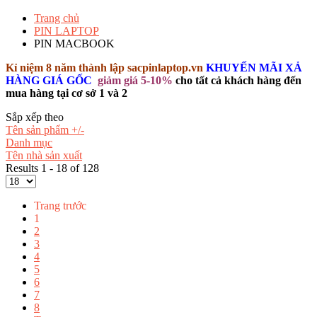
Trang chủ
PIN LAPTOP
PIN MACBOOK
Kỉ niệm 8 năm thành lập sacpinlaptop.vn
KHUYẾN MÃI XẢ
HÀNG GIÁ GỐC
giảm giá 5-10%
cho tất cả khách hàng đến
mua hàng tại cơ sở 1 và 2
Sắp xếp theo
Tên sản phẩm +/-
Danh mục
Tên nhà sản xuất
Results 1 - 18 of 128
Trang trước
1
2
3
4
5
6
7
8