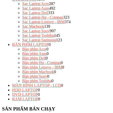
Sạc Laptop Acer
287
Sạc Laptop Asus
492
Sạc Laptop Dell
333
Sạc Laptop Hp - Compaq
323
Sạc Laptop Lenovo - IBM
374
Sạc Macbook
139
Sạc Laptop Sony
997
Sạc Laptop Toshiba
145
Sạc Laptop Samsung
123
BÀN PHÍM LAPTOP
0
Bàn phím Acer
0
Bàn phím Asus
0
Bàn phím Dell
0
Bàn phím Hp - Compaq
0
Bàn phím Lenovo - IBM
0
Bàn phím Macbook
0
Bàn phím Sony
0
Bàn phím Toshiba
0
MÀN HÌNH LAPTOP - LCD
0
HDD LAPTOP
0
DVD LAPTOP
0
RAM LAPTOP
0
SẢN PHẨM BÁN CHẠY