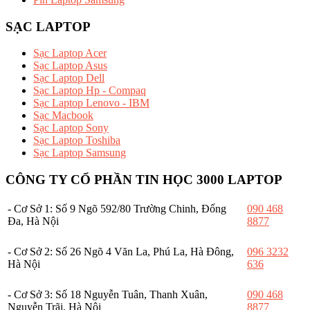
SẠC LAPTOP
Sạc Laptop Acer
Sạc Laptop Asus
Sạc Laptop Dell
Sạc Laptop Hp - Compaq
Sạc Laptop Lenovo - IBM
Sạc Macbook
Sạc Laptop Sony
Sạc Laptop Toshiba
Sạc Laptop Samsung
CÔNG TY CỔ PHẦN TIN HỌC 3000 LAPTOP
- Cơ Sở 1: Số 9 Ngõ 592/80 Trường Chinh, Đống
090 468
Đa, Hà Nội
8877
- Cơ Sở 2: Số 26 Ngõ 4 Văn La, Phú La, Hà Đông,
096 3232
Hà Nội
636
- Cơ Sở 3: Số 18 Nguyễn Tuân, Thanh Xuân,
090 468
Nguyễn Trãi, Hà Nội
8877