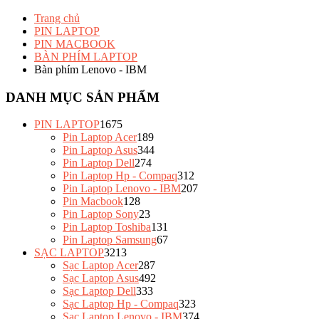
Trang chủ
PIN LAPTOP
PIN MACBOOK
BÀN PHÍM LAPTOP
Bàn phím Lenovo - IBM
DANH MỤC SẢN PHẨM
PIN LAPTOP
1675
Pin Laptop Acer
189
Pin Laptop Asus
344
Pin Laptop Dell
274
Pin Laptop Hp - Compaq
312
Pin Laptop Lenovo - IBM
207
Pin Macbook
128
Pin Laptop Sony
23
Pin Laptop Toshiba
131
Pin Laptop Samsung
67
SẠC LAPTOP
3213
Sạc Laptop Acer
287
Sạc Laptop Asus
492
Sạc Laptop Dell
333
Sạc Laptop Hp - Compaq
323
Sạc Laptop Lenovo - IBM
374