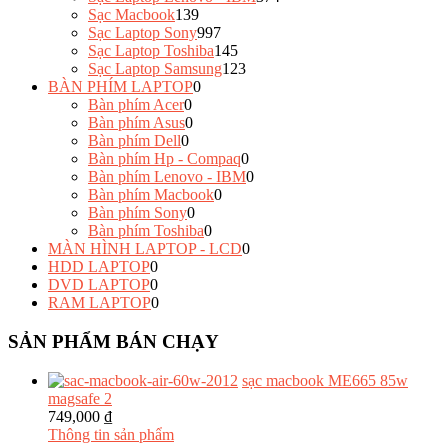
Sạc Macbook
139
Sạc Laptop Sony
997
Sạc Laptop Toshiba
145
Sạc Laptop Samsung
123
BÀN PHÍM LAPTOP
0
Bàn phím Acer
0
Bàn phím Asus
0
Bàn phím Dell
0
Bàn phím Hp - Compaq
0
Bàn phím Lenovo - IBM
0
Bàn phím Macbook
0
Bàn phím Sony
0
Bàn phím Toshiba
0
MÀN HÌNH LAPTOP - LCD
0
HDD LAPTOP
0
DVD LAPTOP
0
RAM LAPTOP
0
SẢN PHẨM BÁN CHẠY
sạc macbook ME665 85w
magsafe 2
749,000 ₫
Thông tin sản phẩm