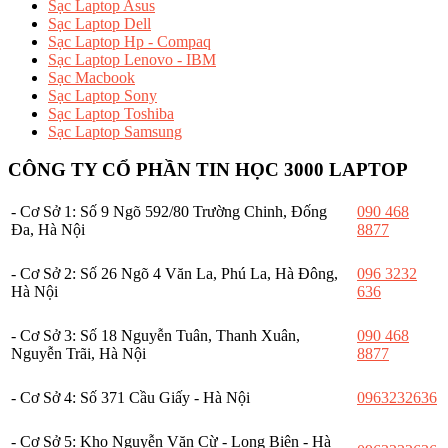
Sạc Laptop Asus
Sạc Laptop Dell
Sạc Laptop Hp - Compaq
Sạc Laptop Lenovo - IBM
Sạc Macbook
Sạc Laptop Sony
Sạc Laptop Toshiba
Sạc Laptop Samsung
CÔNG TY CỔ PHẦN TIN HỌC 3000 LAPTOP
- Cơ Sở 1: Số 9 Ngõ 592/80 Trường Chinh, Đống
090 468
Đa, Hà Nội
8877
- Cơ Sở 2: Số 26 Ngõ 4 Văn La, Phú La, Hà Đông,
096 3232
Hà Nội
636
- Cơ Sở 3: Số 18 Nguyễn Tuân, Thanh Xuân,
090 468
Nguyễn Trãi, Hà Nội
8877
- Cơ Sở 4: Số 371 Cầu Giấy - Hà Nội
0963232636
- Cơ Sở 5: Kho Nguyễn Văn Cừ - Long Biên - Hà