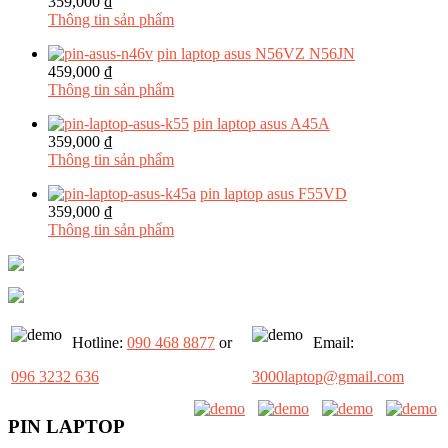
359,000 ₫
Thông tin sản phẩm
pin laptop asus N56VZ N56JN
459,000 ₫
Thông tin sản phẩm
pin laptop asus A45A
359,000 ₫
Thông tin sản phẩm
pin laptop asus F55VD
359,000 ₫
Thông tin sản phẩm
Hotline:
090 468 8877
or
Email:
096 3232 636
3000laptop@gmail.com
PIN LAPTOP