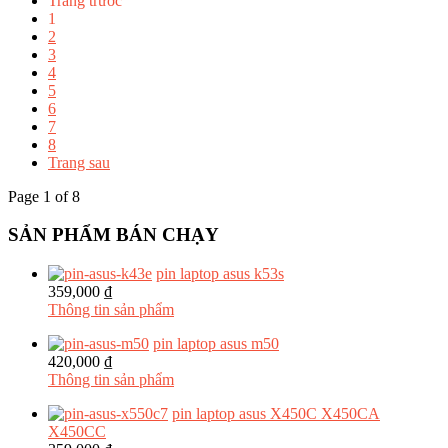
Trang trước
1
2
3
4
5
6
7
8
Trang sau
Page 1 of 8
SẢN PHẨM BÁN CHẠY
pin laptop asus k53s
359,000 ₫
Thông tin sản phẩm
pin laptop asus m50
420,000 ₫
Thông tin sản phẩm
pin laptop asus X450C X450CA
X450CC