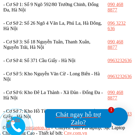
- Cơ Sở 1: Số 9 Ngõ 592/80 Trường Chinh, Đống
090 468
Đa, Hà Nội
8877
- Cơ Sở 2: Số 26 Ngõ 4 Văn La, Phú La, Hà Đông,
096 3232
Hà Nội
636
- Cơ Sở 3: Số 18 Nguyễn Tuân, Thanh Xuân,
090 468
Nguyễn Trãi, Hà Nội
8877
- Cơ Sở 4: Số 371 Cầu Giấy - Hà Nội
0963232636
- Cơ Sở 5: Kho Nguyễn Văn Cừ - Long Biên - Hà
0963232636
Nội
- Cơ Sở 6: Kho Đê La Thành - Xã Đàn - Đống Đa -
090 468
Hà Nội
8877
1
- Cơ Sở 7: Kho Hồ Tùng Mậu - Xuân Thủy - Cầu
Chát ngay hỗ trợ
0328668833
Giấy - Hà Nội
Zalo?
© 2016,
Sacpinlaptop.vn
- Chuyên: Bán Pin laptop, Sạc Laptop
Chất Lượng Cao - Thiết kế bởi:
Cnv.com.vn