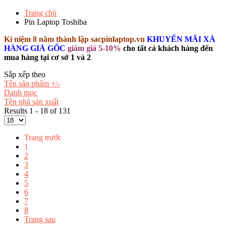
Trang chủ
Pin Laptop Toshiba
Kỉ niệm 8 năm thành lập sacpinlaptop.vn
KHUYẾN MÃI XẢ
HÀNG GIÁ GỐC
giảm giá 5-10%
cho tất cả khách hàng đến
mua hàng tại cơ sở 1 và 2
Sắp xếp theo
Tên sản phẩm +/-
Danh mục
Tên nhà sản xuất
Results 1 - 18 of 131
Trang trước
1
2
3
4
5
6
7
8
Trang sau