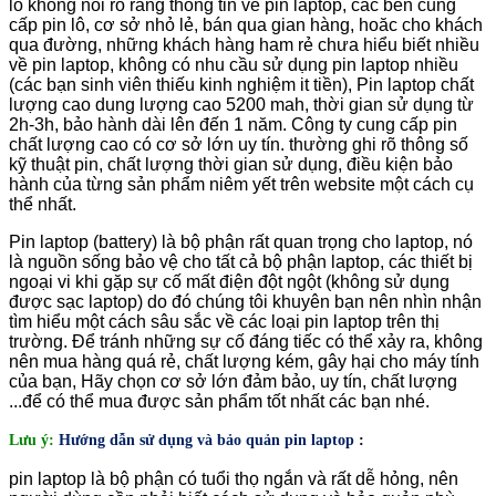
lô không nói rõ ràng thông tin về pin laptop, các bên cung
cấp pin lô, cơ sở nhỏ lẻ, bán qua gian hàng, hoăc cho khách
qua đường, những khách hàng ham rẻ chưa hiểu biết nhiều
về pin laptop, không có nhu cầu sử dụng pin laptop nhiều
(các bạn sinh viên thiếu kinh nghiệm it tiền), Pin laptop chất
lượng cao dung lượng cao 5200 mah, thời gian sử dụng từ
2h-3h, bảo hành dài lên đến 1 năm. Công ty cung cấp pin
chất lượng cao có cơ sở lớn uy tín. thường ghi rõ thông số
kỹ thuật pin, chất lượng thời gian sử dụng, điều kiện bảo
hành của từng sản phẩm niêm yết trên website một cách cụ
thể nhất.
Pin laptop (battery) là bộ phận rất quan trọng cho laptop, nó
là nguồn sống bảo vệ cho tất cả bộ phận laptop, các thiết bị
ngoại vi khi gặp sự cố mất điện đột ngột (không sử dụng
được sạc laptop) do đó chúng tôi khuyên bạn nên nhìn nhận
tìm hiểu một cách sâu sắc về các loại pin laptop trên thị
trường. Để tránh những sự cố đáng tiếc có thể xảy ra, không
nên mua hàng quá rẻ, chất lượng kém, gây hại cho máy tính
của bạn, Hãy chọn cơ sở lớn đảm bảo, uy tín, chất lượng
...để có thể mua được sản phẩm tốt nhất các bạn nhé.
Lưu ý:
Hướng dẫn sử dụng và bảo quản pin laptop
:
pin laptop là bộ phận có tuổi thọ ngắn và rất dễ hỏng, nên