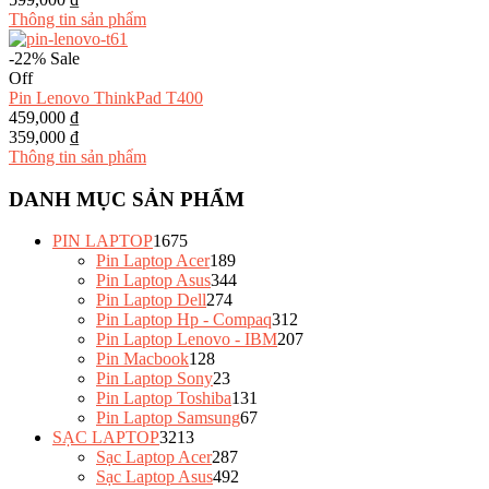
Thông tin sản phẩm
-22%
Sale
Off
Pin Lenovo ThinkPad T400
459,000 ₫
359,000 ₫
Thông tin sản phẩm
DANH MỤC SẢN PHẨM
PIN LAPTOP
1675
Pin Laptop Acer
189
Pin Laptop Asus
344
Pin Laptop Dell
274
Pin Laptop Hp - Compaq
312
Pin Laptop Lenovo - IBM
207
Pin Macbook
128
Pin Laptop Sony
23
Pin Laptop Toshiba
131
Pin Laptop Samsung
67
SẠC LAPTOP
3213
Sạc Laptop Acer
287
Sạc Laptop Asus
492