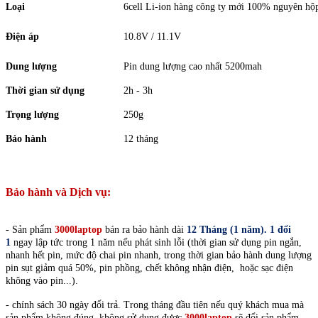
Loại
6cell Li-ion hàng công ty mới 100% nguyên hộ
Điện áp
10.8V / 11.1V
Dung lượng
Pin dung lượng cao nhất 5200mah
Thời gian sử dụng
2h - 3h
Trọng lượng
250g
Bảo hành
12 tháng
Bảo hành và Dịch vụ:
- Sản phẩm
3000laptop
bán ra bảo hành dài
12 Tháng (1 năm).
1 đổi
1
ngay lập tức trong 1 năm nếu phát sinh lỗi (thời gian sử dụng pin ngắn,
nhanh hết pin, mức độ chai pin nhanh, trong thời gian bảo hành dung lượng
pin sụt giảm quá 50%, pin phồng, chết không nhận điện, hoặc sạc điện
không vào pin...).
- chính sách 30 ngày đổi trả. Trong tháng đầu tiên nếu quý khách mua mà
sản phẩm không đúng, không sử dụng được
3000laptop
sẽ đổi sản phẩm