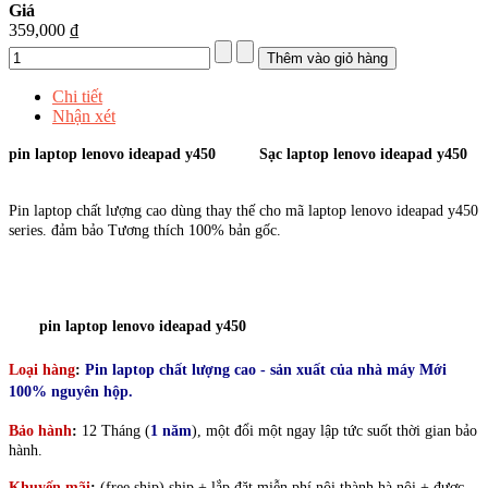
Giá
359,000 ₫
Chi tiết
Nhận xét
pin laptop lenovo ideapad y450
Sạc laptop lenovo ideapad y450
Pin laptop chất lượng cao dùng thay thế cho mã laptop lenovo ideapad y450
series. đảm bảo Tương thích 100% bản gốc.
pin laptop lenovo ideapad y450
Loại hàng
:
Pin laptop chất lượng cao - sản xuất của nhà máy Mới
100% nguyên hộp.
Bảo hành
:
12 Tháng (
1 năm
), một đổi một ngay lập tức suốt thời gian bảo
hành.
Khuyến mãi
:
(free ship)
ship + lắp đặt miễn phí nội thành hà nội + được