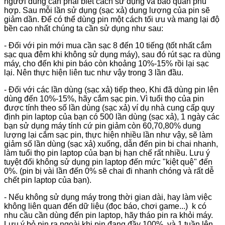
người dùng cần phải biết cách sử dụng và bảo quản phù
hợp. Sau mỗi lần sử dụng (sạc xả) dung lượng của pin sẽ
giảm dần. Để có thể dùng pin một cách tối ưu và mang lại độ
bền cao nhất chúng ta cần sử dụng như sau:
- Đối với pin mới mua cần sạc 8 đến 10 tiếng (tốt nhất cắm
sạc qua đêm khi không sử dụng máy), sau đó rút sạc ra dùng
máy, cho đến khi pin báo còn khoảng 10%-15% rồi lại sạc
lại. Nên thực hiện liên tuc như vậy trong 3 lần đầu.
- Đối với các lần dùng (sạc xả) tiếp theo, Khi đã dùng pin lên
dùng đến 10%-15%, hãy cắm sạc pin. Vì tuổi thọ của pin
được tính theo số lần dùng (sạc xả) ví dụ nhà cung cấp quy
định pin laptop của bạn có 500 lần dùng (sạc xả), 1 ngày các
bạn sử dụng máy tính cứ pin giảm còn 60,70,80% dung
lượng lại cắm sạc pin, thực hiện nhiều lần như vậy, sẽ làm
giảm số lần dùng (sạc xả) xuống, dẫn đến pin bi chai nhanh,
làm tuổi thọ pin laptop của bạn bị hạn chế rất nhiều. Lưu ý
tuyệt đối không sử dụng pin laptop đến mức "kiệt quệ" đến
0%. (pin bị vài lần đến 0% sẽ chai đi nhanh chóng và rất dễ
chết pin laptop của bạn).
- Nếu không sử dụng máy trong thời gian dài, hay làm việc
không liên quan đến dữ liệu (đọc báo, chơi game...) k có
nhu cầu cần dùng đến pin laptop, hãy tháo pin ra khỏi máy.
Lưu ý bỏ pin ra ngoài khi pin đang đầy 100%, và 1 tuần lên