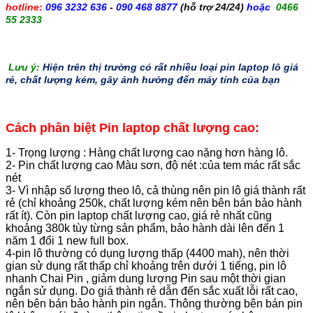
hotline:
096 3232 636
-
090 468 8877
(hỗ trợ 24/24)
hoặc
0466
55 2333
Lưu ý:
Hiện trên thị trường có rất nhiều loại pin laptop lô giá
rẻ, chất lượng kém, gây ảnh hưởng đến máy tính của bạn
Cách phân biệt Pin laptop chất lượng cao:
1- Trọng lượng : Hàng chất lượng cao nặng hơn hàng lô.
2- Pin chất lượng cao Màu sơn, độ nét :của tem mác rất sắc
nét
3- Vì nhập số lượng theo lô, cả thùng nên pin lô giá thành rất
rẻ (chỉ khoảng 250k, chất lượng kém nên bên bán bảo hành
rất ít). Còn pin laptop chất lượng cao, giá rẻ nhất cũng
khoảng 380k tùy từng sản phẩm, bảo hành dài lên đến 1
năm 1 đổi 1 new full box.
4-pin lô thường có dụng lượng thấp (4400 mah), nên thời
gian sử dụng rất thấp chỉ khoảng trên dưới 1 tiếng, pin lô
nhanh Chai Pin , giảm dung lượng Pin sau một thời gian
ngắn sử dụng. Do giá thành rẻ dẫn đến sắc xuất lỗi rất cao,
nên bên bán bảo hành pin ngắn. Thông thường bên bán pin