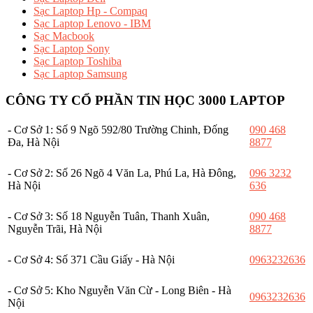
Sạc Laptop Hp - Compaq
Sạc Laptop Lenovo - IBM
Sạc Macbook
Sạc Laptop Sony
Sạc Laptop Toshiba
Sạc Laptop Samsung
CÔNG TY CỔ PHẦN TIN HỌC 3000 LAPTOP
- Cơ Sở 1: Số 9 Ngõ 592/80 Trường Chinh, Đống
090 468
Đa, Hà Nội
8877
- Cơ Sở 2: Số 26 Ngõ 4 Văn La, Phú La, Hà Đông,
096 3232
Hà Nội
636
- Cơ Sở 3: Số 18 Nguyễn Tuân, Thanh Xuân,
090 468
Nguyễn Trãi, Hà Nội
8877
- Cơ Sở 4: Số 371 Cầu Giấy - Hà Nội
0963232636
- Cơ Sở 5: Kho Nguyễn Văn Cừ - Long Biên - Hà
0963232636
Nội