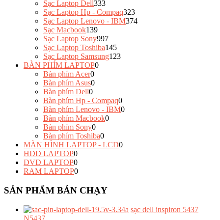
Sạc Laptop Dell
333
Sạc Laptop Hp - Compaq
323
Sạc Laptop Lenovo - IBM
374
Sạc Macbook
139
Sạc Laptop Sony
997
Sạc Laptop Toshiba
145
Sạc Laptop Samsung
123
BÀN PHÍM LAPTOP
0
Bàn phím Acer
0
Bàn phím Asus
0
Bàn phím Dell
0
Bàn phím Hp - Compaq
0
Bàn phím Lenovo - IBM
0
Bàn phím Macbook
0
Bàn phím Sony
0
Bàn phím Toshiba
0
MÀN HÌNH LAPTOP - LCD
0
HDD LAPTOP
0
DVD LAPTOP
0
RAM LAPTOP
0
SẢN PHẨM BÁN CHẠY
sạc dell inspiron 5437
N5437