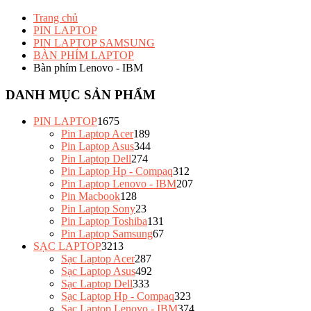
Trang chủ
PIN LAPTOP
PIN LAPTOP SAMSUNG
BÀN PHÍM LAPTOP
Bàn phím Lenovo - IBM
DANH MỤC SẢN PHẨM
PIN LAPTOP
1675
Pin Laptop Acer
189
Pin Laptop Asus
344
Pin Laptop Dell
274
Pin Laptop Hp - Compaq
312
Pin Laptop Lenovo - IBM
207
Pin Macbook
128
Pin Laptop Sony
23
Pin Laptop Toshiba
131
Pin Laptop Samsung
67
SẠC LAPTOP
3213
Sạc Laptop Acer
287
Sạc Laptop Asus
492
Sạc Laptop Dell
333
Sạc Laptop Hp - Compaq
323
Sạc Laptop Lenovo - IBM
374