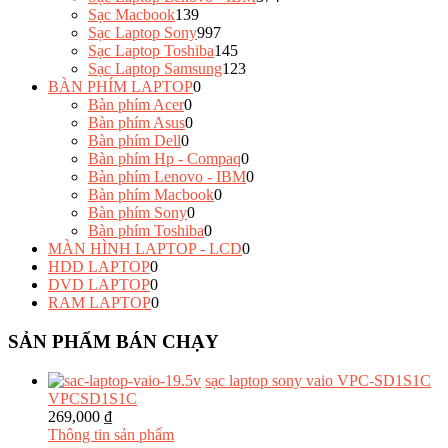
Sạc Macbook
139
Sạc Laptop Sony
997
Sạc Laptop Toshiba
145
Sạc Laptop Samsung
123
BÀN PHÍM LAPTOP
0
Bàn phím Acer
0
Bàn phím Asus
0
Bàn phím Dell
0
Bàn phím Hp - Compaq
0
Bàn phím Lenovo - IBM
0
Bàn phím Macbook
0
Bàn phím Sony
0
Bàn phím Toshiba
0
MÀN HÌNH LAPTOP - LCD
0
HDD LAPTOP
0
DVD LAPTOP
0
RAM LAPTOP
0
SẢN PHẨM BÁN CHẠY
sạc laptop sony vaio VPC-SD1S1C
VPCSD1S1C
269,000 ₫
Thông tin sản phẩm