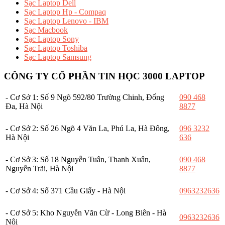
Sạc Laptop Dell
Sạc Laptop Hp - Compaq
Sạc Laptop Lenovo - IBM
Sạc Macbook
Sạc Laptop Sony
Sạc Laptop Toshiba
Sạc Laptop Samsung
CÔNG TY CỔ PHẦN TIN HỌC 3000 LAPTOP
- Cơ Sở 1: Số 9 Ngõ 592/80 Trường Chinh, Đống
090 468
Đa, Hà Nội
8877
- Cơ Sở 2: Số 26 Ngõ 4 Văn La, Phú La, Hà Đông,
096 3232
Hà Nội
636
- Cơ Sở 3: Số 18 Nguyễn Tuân, Thanh Xuân,
090 468
Nguyễn Trãi, Hà Nội
8877
- Cơ Sở 4: Số 371 Cầu Giấy - Hà Nội
0963232636
- Cơ Sở 5: Kho Nguyễn Văn Cừ - Long Biên - Hà
0963232636
Nội