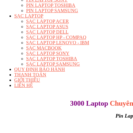
PIN LAPTOP TOSHIBA
PIN LAPTOP SAMSUNG
SẠC LAPTOP
SẠC LAPTOP ACER
SẠC LAPTOP ASUS
SẠC LAPTOP DELL
SẠC LAPTOP HP - COMPAQ
SẠC LAPTOP LENOVO - IBM
SẠC MACBOOK
SẠC LAPTOP SONY
SẠC LAPTOP TOSHIBA
SẠC LAPTOP SAMSUNG
QUY ĐỊNH BẢO HÀNH
THANH TOÁN
GIỚI THIỆU
LIÊN HỆ
3000 Laptop
Chuyên 
Pin Lap