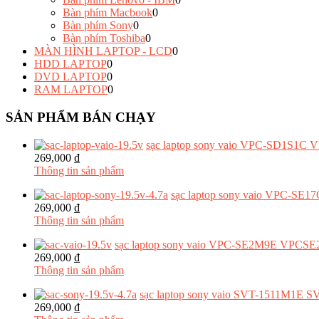
Bàn phím Macbook
0
Bàn phím Sony
0
Bàn phím Toshiba
0
MÀN HÌNH LAPTOP - LCD
0
HDD LAPTOP
0
DVD LAPTOP
0
RAM LAPTOP
0
SẢN PHẨM BÁN CHẠY
sạc laptop sony vaio VPC-SD1S1C
269,000 ₫
Thông tin sản phẩm
sạc laptop sony vaio VPC-
269,000 ₫
Thông tin sản phẩm
sạc laptop sony vaio VPC-SE2M9E VPCS
269,000 ₫
Thông tin sản phẩm
sạc laptop sony vaio SVT-1511M1E 
269,000 ₫