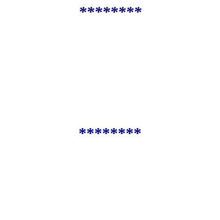
********
********