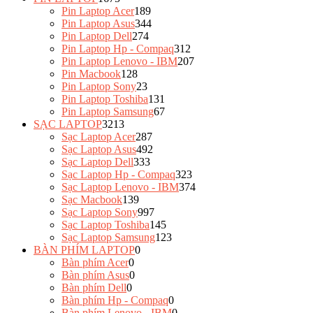
Pin Laptop Acer
189
Pin Laptop Asus
344
Pin Laptop Dell
274
Pin Laptop Hp - Compaq
312
Pin Laptop Lenovo - IBM
207
Pin Macbook
128
Pin Laptop Sony
23
Pin Laptop Toshiba
131
Pin Laptop Samsung
67
SẠC LAPTOP
3213
Sạc Laptop Acer
287
Sạc Laptop Asus
492
Sạc Laptop Dell
333
Sạc Laptop Hp - Compaq
323
Sạc Laptop Lenovo - IBM
374
Sạc Macbook
139
Sạc Laptop Sony
997
Sạc Laptop Toshiba
145
Sạc Laptop Samsung
123
BÀN PHÍM LAPTOP
0
Bàn phím Acer
0
Bàn phím Asus
0
Bàn phím Dell
0
Bàn phím Hp - Compaq
0
Bàn phím Lenovo - IBM
0