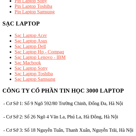
Pin Laptop Sony
Pin Laptop Toshiba
Pin Laptop Samsung
SẠC LAPTOP
Sạc Laptop Acer
Sạc Laptop Asus
Sạc Laptop Dell
Sạc Laptop Hp - Compaq
Sạc Laptop Lenovo - IBM
Sạc Macbook
Sạc Laptop Sony
Sạc Laptop Toshiba
Sạc Laptop Samsung
CÔNG TY CỔ PHẦN TIN HỌC 3000 LAPTOP
- Cơ Sở 1: Số 9 Ngõ 592/80 Trường Chinh, Đống Đa, Hà Nội
- Cơ Sở 2: Số 26 Ngõ 4 Văn La, Phú La, Hà Đông, Hà Nội
- Cơ Sở 3: Số 18 Nguyễn Tuân, Thanh Xuân, Nguyễn Trãi, Hà Nội