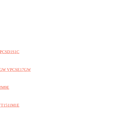
 VPCSD1S1C
SE17GW VPCSE17GW
E2M9E
SVT1511M1E