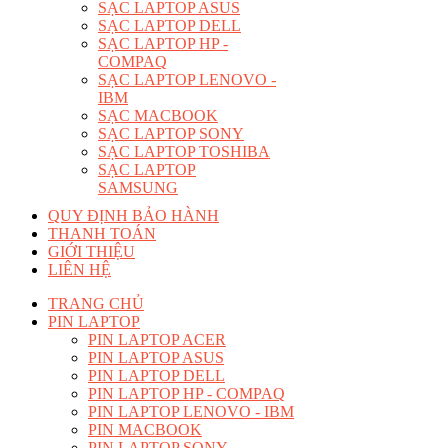
SẠC LAPTOP ASUS
SẠC LAPTOP DELL
SẠC LAPTOP HP -
COMPAQ
SẠC LAPTOP LENOVO -
IBM
SẠC MACBOOK
SẠC LAPTOP SONY
SẠC LAPTOP TOSHIBA
SẠC LAPTOP
SAMSUNG
QUY ĐỊNH BẢO HÀNH
THANH TOÁN
GIỚI THIỆU
LIÊN HỆ
TRANG CHỦ
PIN LAPTOP
PIN LAPTOP ACER
PIN LAPTOP ASUS
PIN LAPTOP DELL
PIN LAPTOP HP - COMPAQ
PIN LAPTOP LENOVO - IBM
PIN MACBOOK
PIN LAPTOP SONY