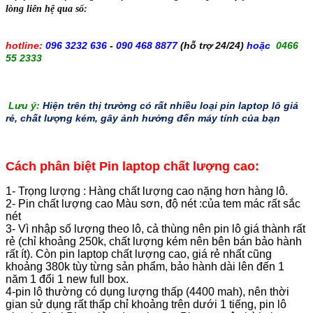
lòng liên hệ qua số:
hotline:
096 3232 636
-
090 468 8877
(hỗ trợ 24/24)
hoặc
0466
55 2333
Lưu ý:
Hiện trên thị trường có rất nhiều loại pin laptop lô giá
rẻ, chất lượng kém, gây ảnh hưởng đến máy tính của bạn
Cách phân biệt Pin laptop chất lượng cao:
1- Trọng lượng : Hàng chất lượng cao nặng hơn hàng lô.
2- Pin chất lượng cao Màu sơn, độ nét :của tem mác rất sắc
nét
3- Vì nhập số lượng theo lô, cả thùng nên pin lô giá thành rất
rẻ (chỉ khoảng 250k, chất lượng kém nên bên bán bảo hành
rất ít). Còn pin laptop chất lượng cao, giá rẻ nhất cũng
khoảng 380k tùy từng sản phẩm, bảo hành dài lên đến 1
năm 1 đổi 1 new full box.
4-pin lô thường có dụng lượng thấp (4400 mah), nên thời
gian sử dụng rất thấp chỉ khoảng trên dưới 1 tiếng, pin lô