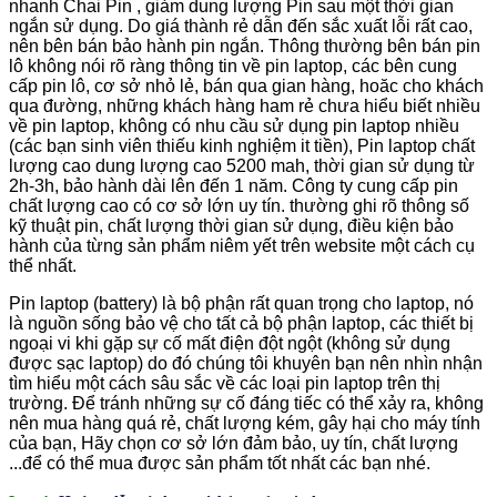
nhanh Chai Pin , giảm dung lượng Pin sau một thời gian
ngắn sử dụng. Do giá thành rẻ dẫn đến sắc xuất lỗi rất cao,
nên bên bán bảo hành pin ngắn. Thông thường bên bán pin
lô không nói rõ ràng thông tin về pin laptop, các bên cung
cấp pin lô, cơ sở nhỏ lẻ, bán qua gian hàng, hoăc cho khách
qua đường, những khách hàng ham rẻ chưa hiểu biết nhiều
về pin laptop, không có nhu cầu sử dụng pin laptop nhiều
(các bạn sinh viên thiếu kinh nghiệm it tiền), Pin laptop chất
lượng cao dung lượng cao 5200 mah, thời gian sử dụng từ
2h-3h, bảo hành dài lên đến 1 năm. Công ty cung cấp pin
chất lượng cao có cơ sở lớn uy tín. thường ghi rõ thông số
kỹ thuật pin, chất lượng thời gian sử dụng, điều kiện bảo
hành của từng sản phẩm niêm yết trên website một cách cụ
thể nhất.
Pin laptop (battery) là bộ phận rất quan trọng cho laptop, nó
là nguồn sống bảo vệ cho tất cả bộ phận laptop, các thiết bị
ngoại vi khi gặp sự cố mất điện đột ngột (không sử dụng
được sạc laptop) do đó chúng tôi khuyên bạn nên nhìn nhận
tìm hiểu một cách sâu sắc về các loại pin laptop trên thị
trường. Để tránh những sự cố đáng tiếc có thể xảy ra, không
nên mua hàng quá rẻ, chất lượng kém, gây hại cho máy tính
của bạn, Hãy chọn cơ sở lớn đảm bảo, uy tín, chất lượng
...để có thể mua được sản phẩm tốt nhất các bạn nhé.