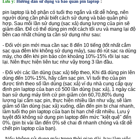
Lưu ý:
Hướng dẫn sử dụng và bảo quản pin laptop
:
pin laptop là bộ phận có tuổi thọ ngắn và rất dễ hỏng, nên
người dùng cần phải biết cách sử dụng và bảo quản phù
hợp. Sau mỗi lần sử dụng (sạc xả) dung lượng của pin sẽ
giảm dần. Để có thể dùng pin một cách tối ưu và mang lại độ
bền cao nhất chúng ta cần sử dụng như sau:
- Đối với pin mới mua cần sạc 8 đến 10 tiếng (tốt nhất cắm
sạc qua đêm khi không sử dụng máy), sau đó rút sạc ra dùng
máy, cho đến khi pin báo còn khoảng 10%-15% rồi lại sạc
lại. Nên thực hiện liên tuc như vậy trong 3 lần đầu.
- Đối với các lần dùng (sạc xả) tiếp theo, Khi đã dùng pin lên
dùng đến 10%-15%, hãy cắm sạc pin. Vì tuổi thọ của pin
được tính theo số lần dùng (sạc xả) ví dụ nhà cung cấp quy
định pin laptop của bạn có 500 lần dùng (sạc xả), 1 ngày các
bạn sử dụng máy tính cứ pin giảm còn 60,70,80% dung
lượng lại cắm sạc pin, thực hiện nhiều lần như vậy, sẽ làm
giảm số lần dùng (sạc xả) xuống, dẫn đến pin bi chai nhanh,
làm tuổi thọ pin laptop của bạn bị hạn chế rất nhiều. Lưu ý
tuyệt đối không sử dụng pin laptop đến mức "kiệt quệ" đến
0%. (pin bị vài lần đến 0% sẽ chai đi nhanh chóng và rất dễ
chết pin laptop của bạn).
- Nếu không sử dụng máy trong thời gian dài, hay làm việc