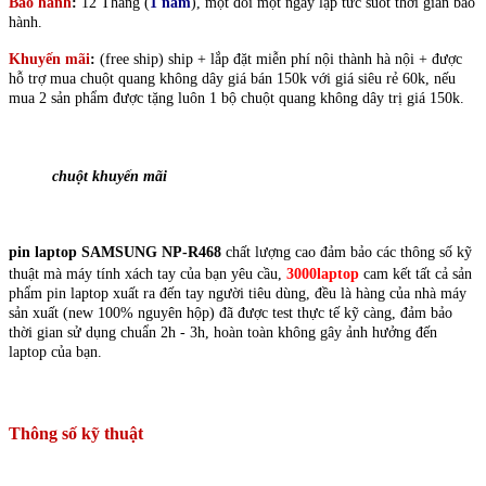
Bảo hành
:
12 Tháng (
1 năm
), một đổi một ngay lập tức suốt thời gian bảo
hành.
Khuyến mãi
:
(free ship)
ship + lắp đặt miễn phí nội thành hà nội + được
hỗ trợ mua chuột quang không dây giá bán 150k với giá siêu rẻ 60k, nếu
mua 2 sản phẩm được tặng luôn 1 bộ chuột quang không dây trị giá 150k.
chuột khuyến mãi
pin laptop SAMSUNG NP-R468
chất lượng cao đảm bảo các thông số kỹ
thuật mà máy tính xách tay của bạn yêu cầu,
3000laptop
cam kết tất cả sản
phẩm pin laptop xuất ra đến tay người tiêu dùng, đều là hàng của nhà máy
sản xuất (new 100% nguyên hộp) đã được test thực tế kỹ càng, đảm bảo
thời gian sử dụng chuẩn 2h - 3h, hoàn toàn không gây ảnh hưởng đến
laptop của bạn.
Thông số kỹ thuật