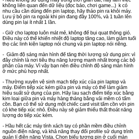
không liên quan đến dữ liệu (đọc báo, chơi game...) k có
nhu cầu cần dùng đến pin laptop, hãy tháo pin ra khỏi máy.
Lưu ý bỏ pin ra ngoài khi pin đang đầy 100%, và 1 tuần lên
dùng pin lại ít nhất 1 lần.
- Giữ cho laptop luôn mát mẻ, không để bụi quạt thông gió.
Điều này có thể khiến nhiệt độ laptop tăng cao, làm giảm tuổi
thọ các linh kiện laptop nói chung và pin laptop nói riêng.
- Giảm độ sáng màn hình để tăng thời lượng sử dụng pin: vì
đây chính là nơi tiêu thụ năng lượng mạnh nhất trong các bộ
phận của máy. Vì vậy bạn nên điều chỉnh độ sáng màn hình
ở mức phù hợp nhất.
- Thường xuyên vệ sinh mạch tiếp xúc của pin laptop và
máy. Điểm tiếp xúc kém giữa pin và máy có thể làm giảm
hiệu suất sử dụng của pin. Hãy lau sạch điểm tiếp xúc bằng
kim loại giữa pin và máy hàng tháng bằng vải mềm có tẩm
cồn. Bạn có thể sử dụng một chiếc card visit tẩm cồn với pin
có khe tiếp xúc nhỏ. Điều này sẽ giảm thiểu thất thoát năng
lượng do tiếp xúc kém.
- Hầu hết các máy tính xách tay có phần mềm điều chỉnh
nguồn điện năng, và khả năng thay đổi profile sử dụng trình
quản lí điện năng Vista. Chọn biểu tượng pin ở cuối màn