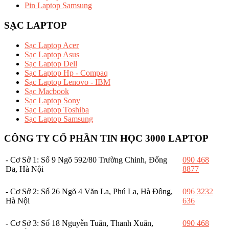
Pin Laptop Samsung
SẠC LAPTOP
Sạc Laptop Acer
Sạc Laptop Asus
Sạc Laptop Dell
Sạc Laptop Hp - Compaq
Sạc Laptop Lenovo - IBM
Sạc Macbook
Sạc Laptop Sony
Sạc Laptop Toshiba
Sạc Laptop Samsung
CÔNG TY CỔ PHẦN TIN HỌC 3000 LAPTOP
- Cơ Sở 1: Số 9 Ngõ 592/80 Trường Chinh, Đống
090 468
Đa, Hà Nội
8877
- Cơ Sở 2: Số 26 Ngõ 4 Văn La, Phú La, Hà Đông,
096 3232
Hà Nội
636
- Cơ Sở 3: Số 18 Nguyễn Tuân, Thanh Xuân,
090 468