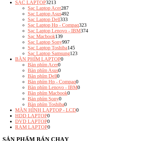
SẠC LAPTOP
3213
Sạc Laptop Acer
287
Sạc Laptop Asus
492
Sạc Laptop Dell
333
Sạc Laptop Hp - Compaq
323
Sạc Laptop Lenovo - IBM
374
Sạc Macbook
139
Sạc Laptop Sony
997
Sạc Laptop Toshiba
145
Sạc Laptop Samsung
123
BÀN PHÍM LAPTOP
0
Bàn phím Acer
0
Bàn phím Asus
0
Bàn phím Dell
0
Bàn phím Hp - Compaq
0
Bàn phím Lenovo - IBM
0
Bàn phím Macbook
0
Bàn phím Sony
0
Bàn phím Toshiba
0
MÀN HÌNH LAPTOP - LCD
0
HDD LAPTOP
0
DVD LAPTOP
0
RAM LAPTOP
0
SẢN PHẨM BÁN CHẠY