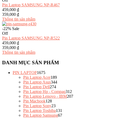
Off
Pin Laptop SAMSUNG NP-R467
459,000 ₫
359,000 ₫
Thông tin sản phẩm
-22%
Sale
Off
Pin Laptop SAMSUNG NP-R522
459,000 ₫
359,000 ₫
Thông tin sản phẩm
DANH MỤC SẢN PHẨM
PIN LAPTOP
1675
Pin Laptop Acer
189
Pin Laptop Asus
344
Pin Laptop Dell
274
Pin Laptop Hp - Compaq
312
Pin Laptop Lenovo - IBM
207
Pin Macbook
128
Pin Laptop Sony
23
Pin Laptop Toshiba
131
Pin Laptop Samsung
67