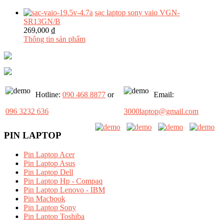
sạc laptop sony vaio VGN-
SR13GN/B
269,000 ₫
Thông tin sản phẩm
Hotline:
090 468 8877
or
Email:
096 3232 636
3000laptop@gmail.com
PIN LAPTOP
Pin Laptop Acer
Pin Laptop Asus
Pin Laptop Dell
Pin Laptop Hp - Compaq
Pin Laptop Lenovo - IBM
Pin Macbook
Pin Laptop Sony
Pin Laptop Toshiba